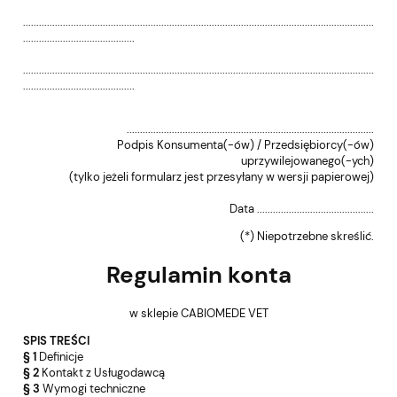
....................................................................................................................................
..........................................
....................................................................................................................................
..........................................
.............................................................................................
Podpis Konsumenta(-ów) / Przedsiębiorcy(-ów)
uprzywilejowanego(-ych)
(tylko jeżeli formularz jest przesyłany w wersji papierowej)
Data ............................................
(*) Niepotrzebne skreślić.
Regulamin konta
w sklepie CABIOMEDE VET
SPIS TREŚCI
§ 1
Definicje
§ 2
Kontakt z Usługodawcą
§ 3
Wymogi techniczne