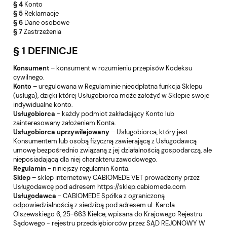
§ 4
Konto
§ 5
Reklamacje
§ 6
Dane osobowe
§ 7
Zastrzeżenia
§ 1 DEFINICJE
Konsument
– konsument w rozumieniu przepisów Kodeksu
cywilnego.
Konto
– uregulowana w Regulaminie nieodpłatna funkcja Sklepu
(usługa), dzięki której Usługobiorca może założyć w Sklepie swoje
indywidualne konto.
Usługobiorca
- każdy podmiot zakładający Konto lub
zainteresowany założeniem Konta.
Usługobiorca uprzywilejowany
– Usługobiorca, który jest
Konsumentem lub osobą fizyczną zawierającą z Usługodawcą
umowę bezpośrednio związaną z jej działalnością gospodarczą, ale
nieposiadającą dla niej charakteru zawodowego.
Regulamin
- niniejszy regulamin Konta.
Sklep
– sklep internetowy CABIOMEDE VET prowadzony przez
Usługodawcę pod adresem
https://sklep.cabiomede.com
Usługodawca
- CABIOMEDE Spółka z ograniczoną
odpowiedzialnością z siedzibą pod adresem ul. Karola
Olszewskiego 6, 25-663 Kielce, wpisana do Krajowego Rejestru
Sądowego - rejestru przedsiębiorców przez SĄD REJONOWY W