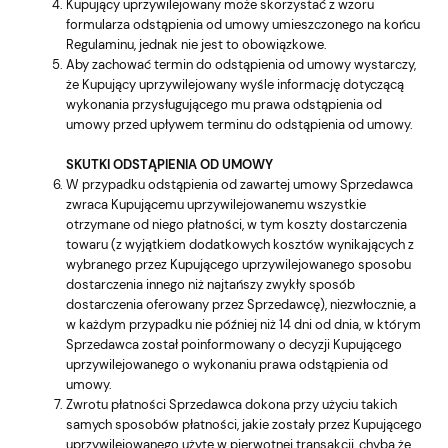
Kupujący uprzywilejowany może skorzystać z wzoru
formularza odstąpienia od umowy umieszczonego na końcu
Regulaminu, jednak nie jest to obowiązkowe.
Aby zachować termin do odstąpienia od umowy wystarczy,
że Kupujący uprzywilejowany wyśle informację dotyczącą
wykonania przysługującego mu prawa odstąpienia od
umowy przed upływem terminu do odstąpienia od umowy.
SKUTKI ODSTĄPIENIA OD UMOWY
W przypadku odstąpienia od zawartej umowy Sprzedawca
zwraca Kupującemu uprzywilejowanemu wszystkie
otrzymane od niego płatności, w tym koszty dostarczenia
towaru (z wyjątkiem dodatkowych kosztów wynikających z
wybranego przez Kupującego uprzywilejowanego sposobu
dostarczenia innego niż najtańszy zwykły sposób
dostarczenia oferowany przez Sprzedawcę), niezwłocznie, a
w każdym przypadku nie później niż 14 dni od dnia, w którym
Sprzedawca został poinformowany o decyzji Kupującego
uprzywilejowanego o wykonaniu prawa odstąpienia od
umowy.
Zwrotu płatności Sprzedawca dokona przy użyciu takich
samych sposobów płatności, jakie zostały przez Kupującego
uprzywilejowanego użyte w pierwotnej transakcji, chyba że