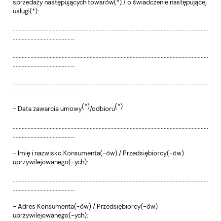
sprzedaży następujących towarów(*) / o świadczenie następującej
usługi(*):
....................................................................................................................................
..........................................
....................................................................................................................................
..........................................
....................................................................................................................................
..........................................
(*)
(*)
- Data zawarcia umowy
/odbioru
....................................................................................................................................
..........................................
- Imię i nazwisko Konsumenta(-ów) / Przedsiębiorcy(-ów)
uprzywilejowanego(-ych):
....................................................................................................................................
..........................................
- Adres Konsumenta(-ów) / Przedsiębiorcy(-ów)
uprzywilejowanego(-ych):