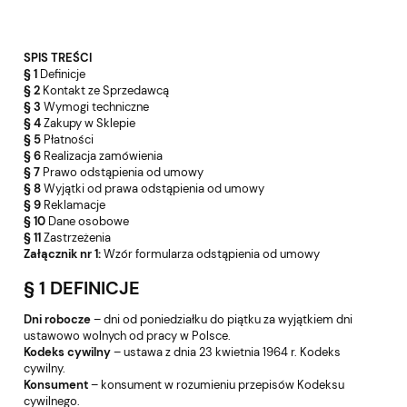
SPIS TREŚCI
§ 1
Definicje
§ 2
Kontakt ze Sprzedawcą
§ 3
Wymogi techniczne
§ 4
Zakupy w Sklepie
§ 5
Płatności
§ 6
Realizacja zamówienia
§ 7
Prawo odstąpienia od umowy
§ 8
Wyjątki od prawa odstąpienia od umowy
§ 9
Reklamacje
§ 10
Dane osobowe
§ 11
Zastrzeżenia
Załącznik nr 1:
Wzór formularza odstąpienia od umowy
§ 1 DEFINICJE
Dni robocze
– dni od poniedziałku do piątku za wyjątkiem dni
ustawowo wolnych od pracy w Polsce.
Kodeks cywilny
– ustawa z dnia 23 kwietnia 1964 r. Kodeks
cywilny.
Konsument
– konsument w rozumieniu przepisów Kodeksu
cywilnego.