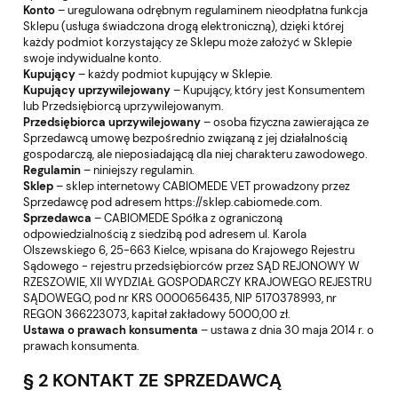
Konto
– uregulowana odrębnym regulaminem nieodpłatna funkcja
Sklepu (usługa świadczona drogą elektroniczną), dzięki której
każdy podmiot korzystający ze Sklepu może założyć w Sklepie
swoje indywidualne konto.
Kupujący
– każdy podmiot kupujący w Sklepie.
Kupujący uprzywilejowany
– Kupujący, który jest Konsumentem
lub Przedsiębiorcą uprzywilejowanym.
Przedsiębiorca uprzywilejowany
– osoba fizyczna zawierająca ze
Sprzedawcą umowę bezpośrednio związaną z jej działalnością
gospodarczą, ale nieposiadającą dla niej charakteru zawodowego.
Regulamin
– niniejszy regulamin.
Sklep
– sklep internetowy CABIOMEDE VET prowadzony przez
Sprzedawcę pod adresem
https://sklep.cabiomede.com
.
Sprzedawca
– CABIOMEDE Spółka z ograniczoną
odpowiedzialnością z siedzibą pod adresem ul. Karola
Olszewskiego 6, 25-663 Kielce, wpisana do Krajowego Rejestru
Sądowego - rejestru przedsiębiorców przez SĄD REJONOWY W
RZESZOWIE, XII WYDZIAŁ GOSPODARCZY KRAJOWEGO REJESTRU
SĄDOWEGO, pod nr KRS 0000656435, NIP 5170378993, nr
REGON 366223073, kapitał zakładowy 5000,00 zł.
Ustawa o prawach konsumenta
– ustawa z dnia 30 maja 2014 r. o
prawach konsumenta.
§ 2 KONTAKT ZE SPRZEDAWCĄ