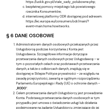
https://uokik.gov.pl/stale_sady_polubowne.php
;
bezpłatnej pomocy miejskiego lub powiatowego
rzecznika Konsumentów;
internetowej platformy ODR dostępnej pod adresem:
https://ec.europa.eu/consumers/odr/main/?
event=main.home.howitworks
.
§ 6 DANE OSOBOWE
Administratorem danych osobowych przekazanych przez
Usługobiorcę podczas korzystania z Konta jest
Usługodawca. Szczegółowe informacje dotyczące
przetwarzania danych osobowych przez Usługodawcę – w
tym o pozostałych celach oraz podstawach przetwarzania
danych, a także o odbiorcach danych, znajdują się w
dostępnej w Sklepie Polityce prywatności – ze względu na
zasadę przejrzystości, zawartą w ogólnym rozporządzeniu
Parlamentu Europejskiego i Rady (UE) o ochronie danych –
„
RODO
”.
Celem przetwarzania danych Usługobiorcy jest prowadzenie
Konta. Podstawą przetwarzania danych osobowych w tym
przypadku jest umowa o świadczenie usługi lub działania
podejmowane na żądanie Usługobiorcy, zmierzające do jej