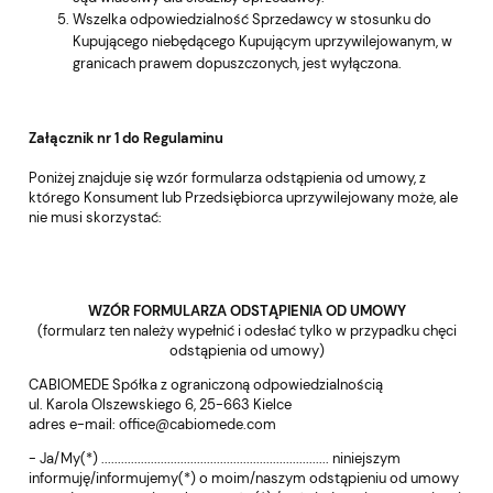
Wszelka odpowiedzialność Sprzedawcy w stosunku do
Kupującego niebędącego Kupującym uprzywilejowanym, w
granicach prawem dopuszczonych, jest wyłączona.
Załącznik nr 1 do Regulaminu
Poniżej znajduje się wzór formularza odstąpienia od umowy, z
którego Konsument lub Przedsiębiorca uprzywilejowany może, ale
nie musi skorzystać:
WZÓR FORMULARZA ODSTĄPIENIA OD UMOWY
(formularz ten należy wypełnić i odesłać tylko w przypadku chęci
odstąpienia od umowy)
CABIOMEDE Spółka z ograniczoną odpowiedzialnością
ul. Karola Olszewskiego 6, 25-663 Kielce
adres e-mail: office@cabiomede.com
- Ja/My(*) ..................................................................... niniejszym
informuję/informujemy(*) o moim/naszym odstąpieniu od umowy