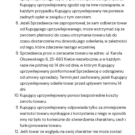
Kupujący uprzywilejowany zgodzi się na inne rozwiązanie, w
każdym przypadku Kupujący uprzywilejowany nie poniesie
żadnych opłat w związku z tym zwrotem.
Jeżeli Sprzedawca nie zaproponował, że sam odbierze towar
od Kupującego uprzywilejowanego, może wstrzymać się ze
zwrotem płatności do czasu otrzymania towaru lub do
czasu dostarczenia mu dowodu jego odesłania, w zależności
od tego, które zdarzenie nastąpi wcześniej.
Sprzedawca prosi o zwracanie towaru na adres: ul. Karola
Olszewskiego 6, 25-663 Kielce niezwłocznie, a w każdym
razie nie później niż 14 dni od dnia, w którym Kupujący
uprzywilejowany poinformował Sprzedawcę o odstąpieniu
od umowy sprzedaży. Termin jest zachowany, jeżeli Kupujący
uprzywilejowany odeśle towar przed upływem terminu 14
dni.
Kupujący uprzywilejowany ponosi bezpośrednie koszty
zwrotu towaru.
Kupujący uprzywilejowany odpowiada tylko za zmniejszenie
wartości towaru wynikające z korzystania z niego w sposób
inny niż było to konieczne do stwierdzenia charakteru, cech i
funkcjonowania towaru.
Jeśli towar ze względu na swój charakter nie może zostać