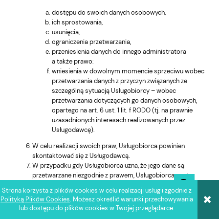
dostępu do swoich danych osobowych,
ich sprostowania,
usunięcia,
ograniczenia przetwarzania,
przeniesienia danych do innego administratora
a także prawo:
wniesienia w dowolnym momencie sprzeciwu wobec
przetwarzania danych z przyczyn związanych ze
szczególną sytuacją Usługobiorcy – wobec
przetwarzania dotyczących go danych osobowych,
opartego na art. 6 ust. 1 lit. f RODO (tj. na prawnie
uzasadnionych interesach realizowanych przez
Usługodawcę).
W celu realizacji swoich praw, Usługobiorca powinien
skontaktować się z Usługodawcą.
W przypadku gdy Usługobiorca uzna, że jego dane są
przetwarzane niezgodnie z prawem, Usługobiorca może
złożyć skargę do Prezesa Urzędu Ochrony Danych
Strona korzysta z plików cookies w celu realizacji usług i zgodnie z
Osobowych.
Polityką Plików Cookies
. Możesz określić warunki przechowywania
lub dostępu do plików cookies w Twojej przeglądarce.
§ 7 ZASTRZEŻENIA