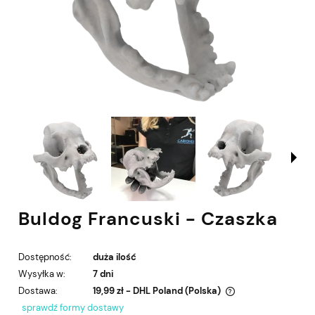
Buldog Francuski - Czaszka
Dostępność:
duża ilość
Wysyłka w:
7 dni
Dostawa:
19,99 zł
- DHL Poland
(Polska)
Cena nie zawiera ewentualnych kosztów płatności
sprawdź formy dostawy